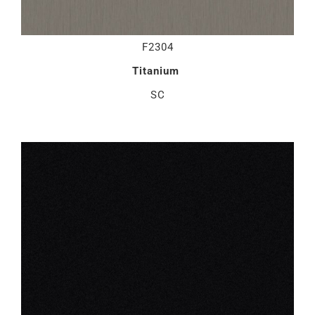
F2304
Titanium
SC