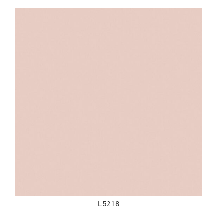
L5218