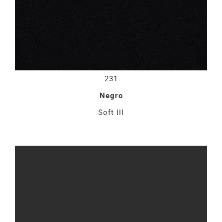
231
Negro
Soft III